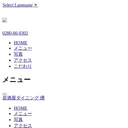
Select Language
▼
0280-66-9302
HOME
メニュー
写真
アクセス
こだわり
メニュー
toggle
居酒屋ダイニング 燻
navigation
HOME
メニュー
写真
アクセス